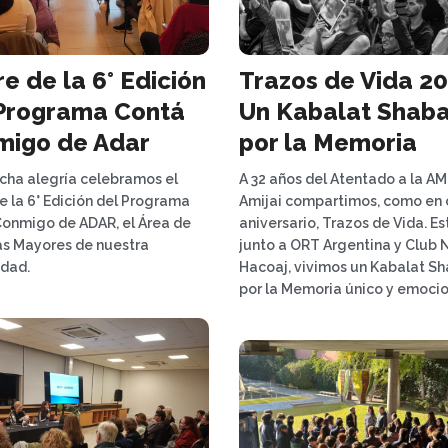
Trazos de Vida 20
re de la 6° Edición
Un Kabalat Shaba
Programa Contá
por la Memoria
migo de Adar
A 32 años del Atentado a la AM
ha alegría celebramos el
Amijai compartimos, como en
de la 6° Edición del Programa
aniversario, Trazos de Vida. Es
onmigo de ADAR, el Área de
junto a ORT Argentina y Club 
s Mayores de nuestra
Hacoaj, vivimos un Kabalat S
dad.
por la Memoria único y emoci