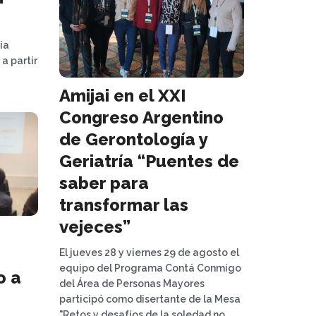
ia
a partir
Amijai en el XXI
Congreso Argentino
de Gerontología y
Geriatría “Puentes de
saber para
transformar las
vejeces”
El jueves 28 y viernes 29 de agosto el
equipo del Programa Contá Conmigo
o a
del Área de Personas Mayores
participó como disertante de la Mesa
"Retos y desafíos de la soledad no