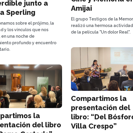
rdible junto a
Amijai
a Sperling
El grupo Testigos de la Memor
onamos sobre el prójimo, la
realizó una hermosa actividad 
ad y los vínculos que nos
de la película "Un dolor Real".
, en una noche de
ento profundo y encuentro
ario.
Compartimos la
presentación del
partimos la
libro: “Del Bósfor
entación del libro
Villa Crespo”