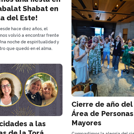
abalat Shabat en
a del Este!
sde hace diez años, el
nos volvió a encontrar frente
Una noche de espiritualidad y
ro que quedó en el alma.
Cierre de año del
Área de Personas
Mayores
icidades a las
as de la Torá
Compartimos la alegría del ci