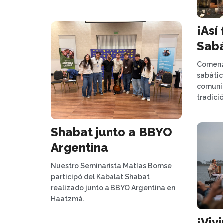
¡Así
Sabá
Comenz
sabátic
comunid
tradici
Shabat junto a BBYO
Argentina
Nuestro Seminarista Matías Bomse
participó del Kabalat Shabat
realizado junto a BBYO Argentina en
Haatzmá.
¡Viv