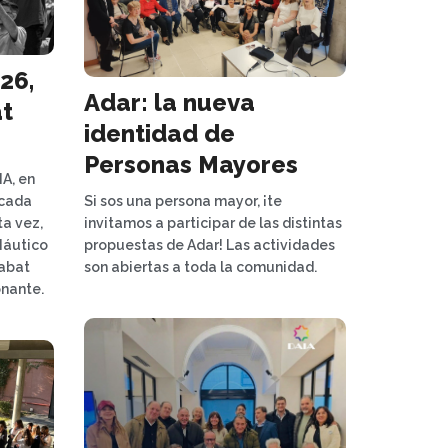
26,
Adar: la nueva
t
identidad de
Personas Mayores
IA, en
 cada
Si sos una persona mayor, ¡te
ta vez,
invitamos a participar de las distintas
Náutico
propuestas de Adar! Las actividades
habat
son abiertas a toda la comunidad.
onante.