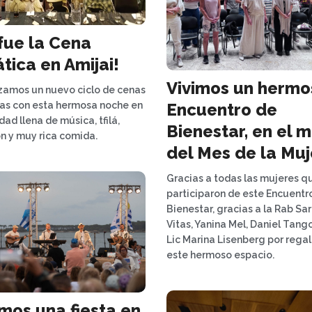
 fue la Cena
tica en Amijai!
Vivimos un hermo
amos un nuevo ciclo de cenas
Encuentro de
as con esta hermosa noche en
ad llena de música, tfilá,
Bienestar, en el 
ón y muy rica comida.
del Mes de la Muj
Gracias a todas las mujeres q
participaron de este Encuentr
Bienestar, gracias a la Rab Sar
Vitas, Yanina Mel, Daniel Tango
Lic Marina Lisenberg por rega
este hermoso espacio.
imos una fiesta en