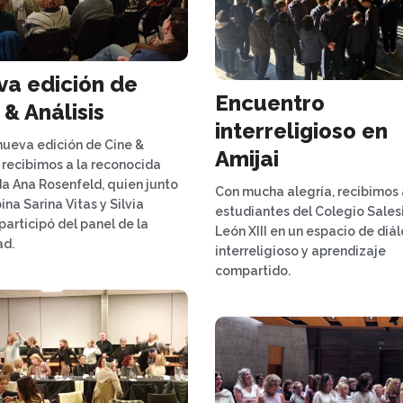
a edición de
Encuentro
 & Análisis
interreligioso en
nueva edición de Cine &
Amijai
s recibimos a la reconocida
 Ana Rosenfeld, quien junto
Con mucha alegría, recibimos 
ina Sarina Vitas y Silvia
estudiantes del Colegio Sales
participó del panel de la
León XIII en un espacio de diá
ad.
interreligioso y aprendizaje
compartido.