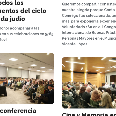
odos los
Queremos compartir con uste
ntos del ciclo
nuestra alegría porque Contá
Conmigo fue seleccionado, un
ida judío
más, para exponer la experien
Voluntariado +60 en el I Cong
honor acompañar a las
Internacional de Buenas Práct
s en sus celebraciones en 5785
Personas Mayores en el Munici
Tov!
Vicente López.
conferencia
Cine y Memoria e