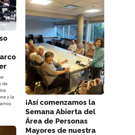
so
marco
er
ue
o de
ina
na y la
¡Así comenzamos la
larnos
Semana Abierta del
Área de Personas
Mayores de nuestra