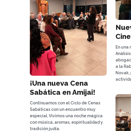
Nuev
Cine
En una 
Análisi
abogada
a la Rab
Novak, 
activid
¡Una nueva Cena
Sabática en Amijai!
Continuamos con el Ciclo de Cenas
Sabáticas con un encuentro muy
especial. Vivimos una noche mágica
con música, aromas, espiritualidad y
tradición judía.