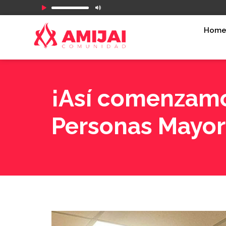
Reproductor
de
Hom
audio
¡Así comenzamo
Personas Mayor