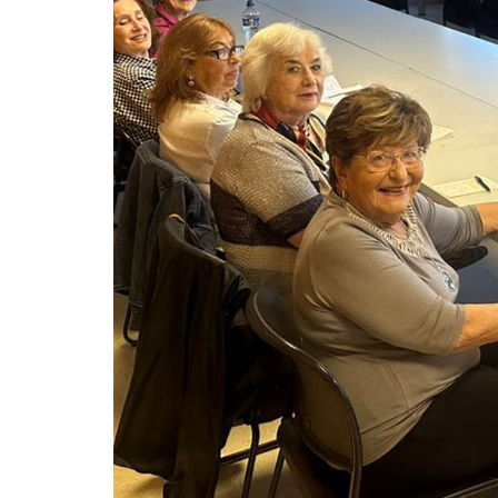
Maayán, un ma
Torá, cabalá y
interior
Lunes, 18.30 h