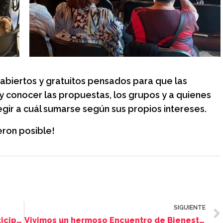
biertos y gratuitos pensados para que las
y conocer las propuestas, los grupos y a quienes
gir a cuál sumarse según sus propios intereses.
ieron posible!
SIGUIENTE
Más de 400 pastores evangélicos participaron en Buenos Aires del encuentro “Argentina Ama a Israel”
Vivimos un hermoso Encuentro de Bienestar, en el marco del Mes de la Mujer