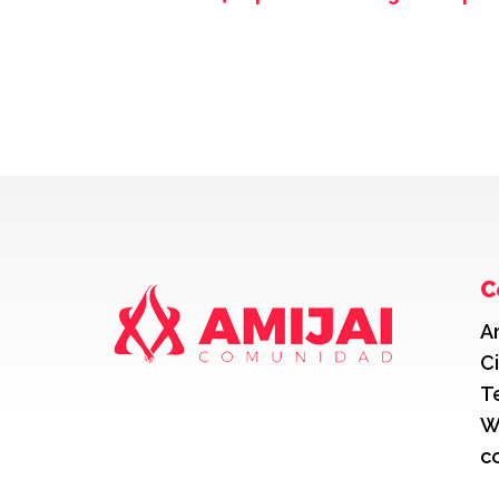
C
A
C
T
W
c