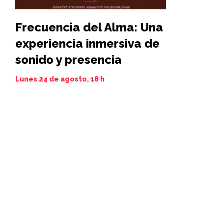
Frecuencia del Alma: Una
Iamim N
experiencia inmersiva de
11 al 21 de 
sonido y presencia
Lunes 24 de agosto, 18 h