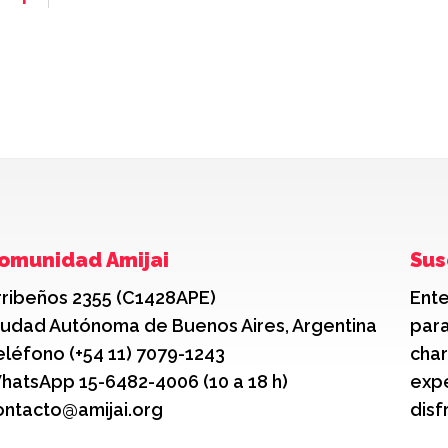
omunidad Amijai
Sus
rribeños 2355 (C1428APE)
Ente
iudad Autónoma de Buenos Aires, Argentina
para
eléfono (+54 11) 7079-1243
char
hatsApp 15-6482-4006 (10 a 18 h)
expe
ontacto@amijai.org
disf