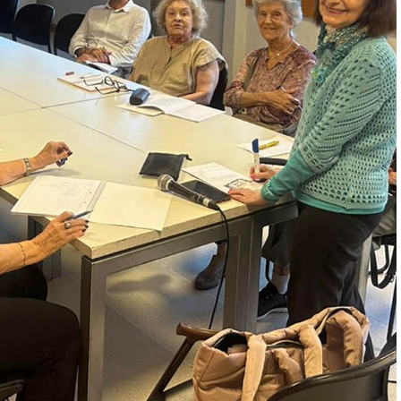
nantial de
Historias entre
 vida
bambalinas: La vida, los
secretos y la magia
detrás del Teatro Colón
Jueves 6 de agosto, 18 h