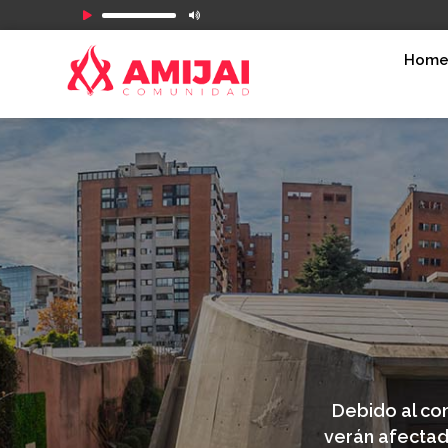
Reproductor
de
Hom
audio
Debido al con
verán afectado