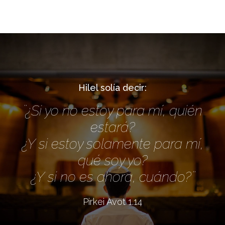
Hilel solía decir:
¨¿Si yo no estoy para mí, quién
estará?
¿Y si estoy solamente para mí,
qué soy yo?
¿Y si no es ahora, cuándo?¨
Pirkei Avot 1.14