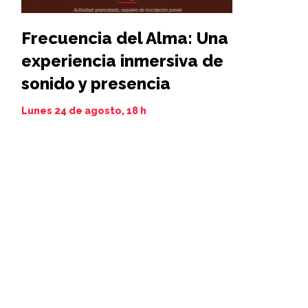
Frecuencia del Alma: Una
Iamim N
experiencia inmersiva de
11 al 21 de 
sonido y presencia
Lunes 24 de agosto, 18 h