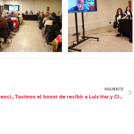
SIGUIENTE
Proyecto Hakel. Mitzvot, Torá y experiencias inolvidables
Tuvimos el honor de recibir a Luis Har y Clara Marman, argentinos secuestrados por Hamas