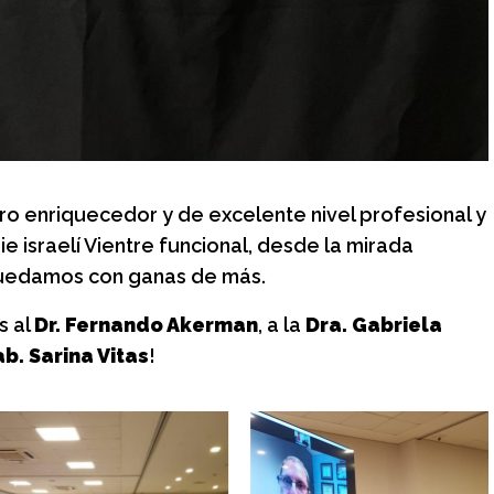
os de
Historias entre
 y encuentro
bambalinas: La vida, los
secretos y la magia
placer y encuentro
detrás del Teatro Colón
ro enriquecedor y de excelente nivel profesional y
Jueves 6 de agosto, 18 h
e israelí Vientre funcional, desde la mirada
s quedamos con ganas de más.
s al
Dr. Fernando Akerman
, a la
Dra. Gabriela
b. Sarina Vitas
!