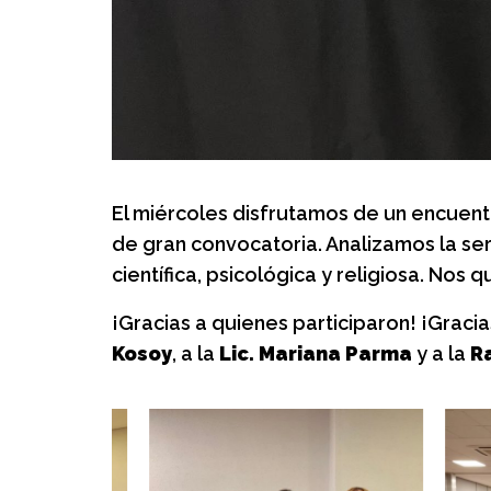
Almitas: Grup
crianza, juego
Un espacio de juego, 
para las familias.
El miércoles disfrutamos de un encuent
de gran convocatoria. Analizamos la seri
científica, psicológica y religiosa. No
¡Gracias a quienes participaron! ¡Gracia
Kosoy
, a la
Lic. Mariana Parma
y a la
Ra