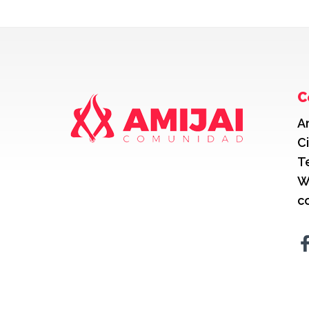
C
A
C
T
W
c