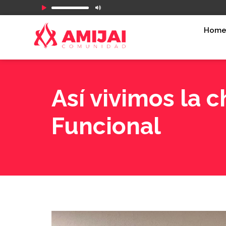
Reproductor
de
Hom
audio
Así vivimos la c
Funcional