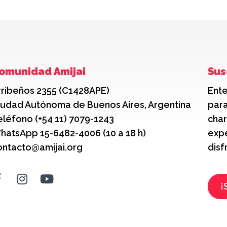
omunidad Amijai
Sus
rribeños 2355 (C1428APE)
Ente
iudad Autónoma de Buenos Aires, Argentina
para
eléfono (+54 11) 7079-1243
char
hatsApp 15-6482-4006 (10 a 18 h)
expe
ontacto@amijai.org
disf
¡