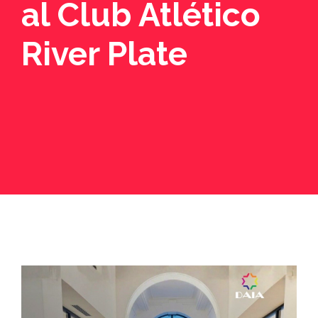
al Club Atlético
River Plate