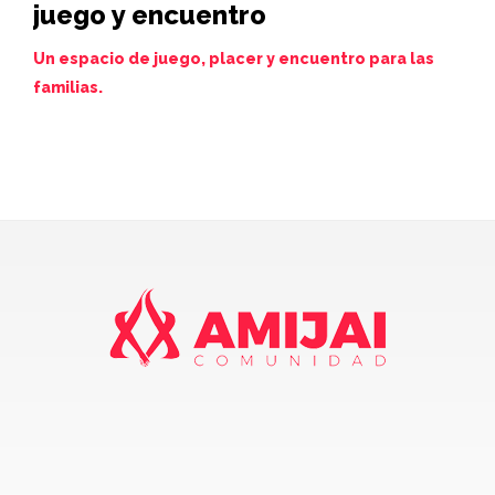
juego y encuentro
vi
de
Un espacio de juego, placer y encuentro para las
familias.
Juev