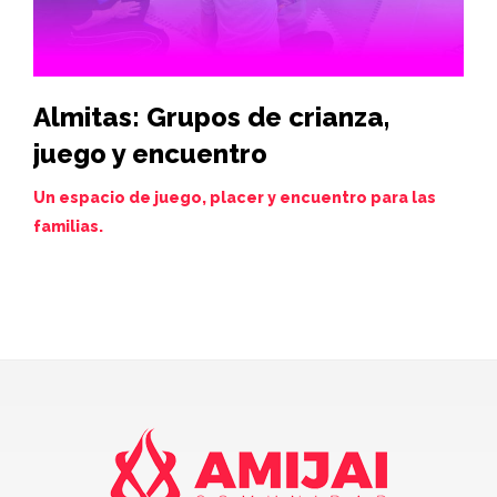
Almitas: Grupos de crianza,
Hi
juego y encuentro
vi
de
Un espacio de juego, placer y encuentro para las
familias.
Juev