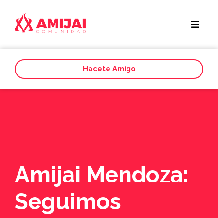
Hacete Amigo
Amijai Mendoza:
Seguimos