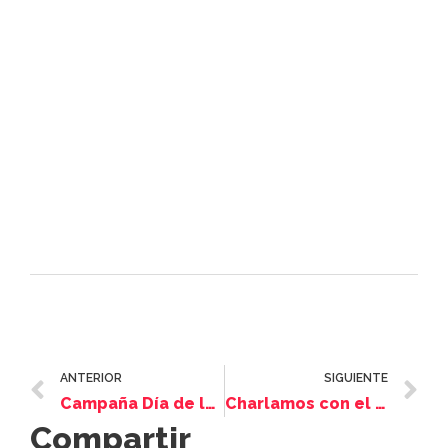
ANTERIOR
SIGUIENTE
Campaña Día de la Niñez ¡Misión cumplida!
Charlamos con el Dr. Ricardo Iacub acerca de proyectar la segunda mitad de la vida
Compartir