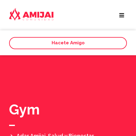
Hacete Amigo
Gym
Adar Amijai
,
Salud y Bienestar