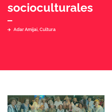
socioculturales
Adar Amijai
,
Cultura