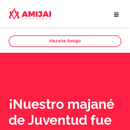
Hacete Amigo
¡Nuestro majané
de Juventud fue