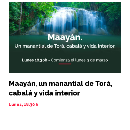
Maayán, un manantial de Torá,
Hi
cabalá y vida interior
vi
de
Lunes, 18.30 h
Juev