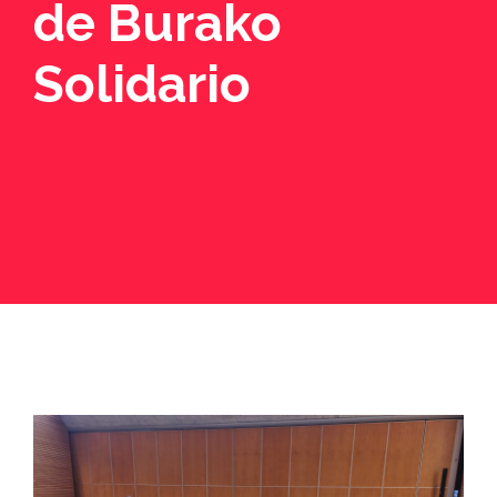
de Burako
Solidario