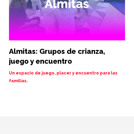
Almitas: Grupos de crianza,
Hi
juego y encuentro
vi
de
Un espacio de juego, placer y encuentro para las
familias.
Juev