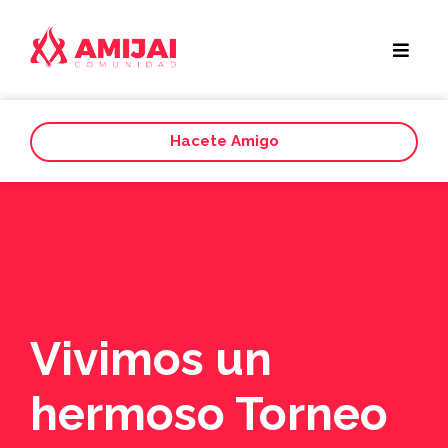
Hacete Amigo
Vivimos un
hermoso Torneo