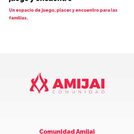
de
Un espacio de juego, placer y encuentro para las
familias.
Juev
Comunidad Amijai