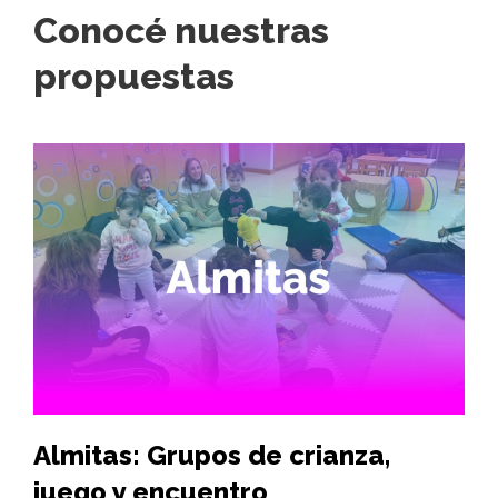
Conocé nuestras
propuestas
Almitas: Grupos de crianza,
Hi
juego y encuentro
vi