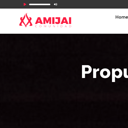
Reproductor
de
Hom
audio
Propu