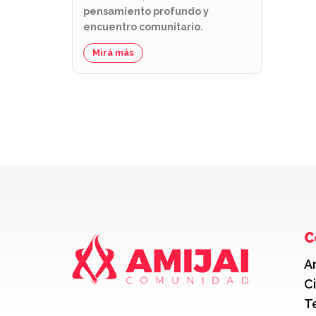
pensamiento profundo y
encuentro comunitario.
Mirá más
C
A
C
T