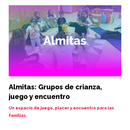
Almitas: Grupos de crianza,
Hi
juego y encuentro
vi
de
Un espacio de juego, placer y encuentro para las
familias.
Juev