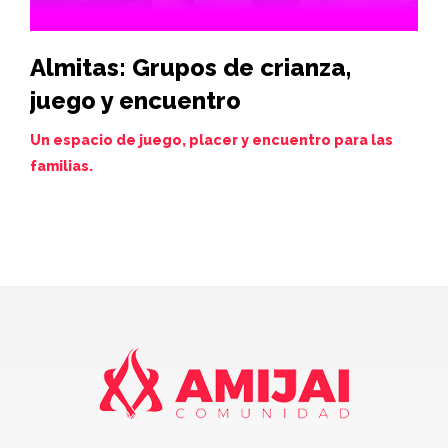
Almitas: Grupos de crianza,
Hi
juego y encuentro
vi
de
Un espacio de juego, placer y encuentro para las
familias.
Juev