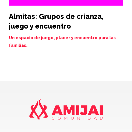
Almitas: Grupos de crianza,
Hi
juego y encuentro
vi
de
Un espacio de juego, placer y encuentro para las
familias.
Juev