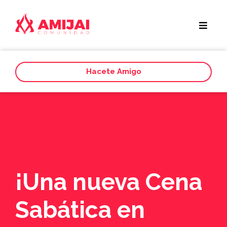
Hacete Amigo
¡Una nueva Cena
Sabática en