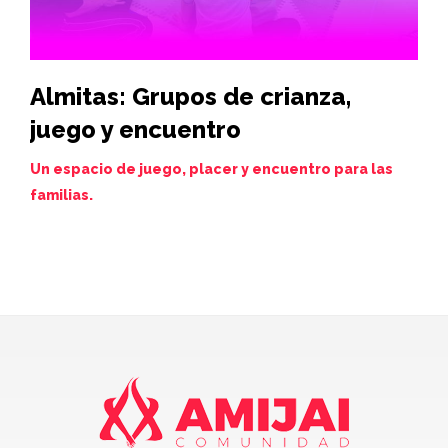
Almitas: Grupos de crianza,
Hi
juego y encuentro
vi
de
Un espacio de juego, placer y encuentro para las
familias.
Juev