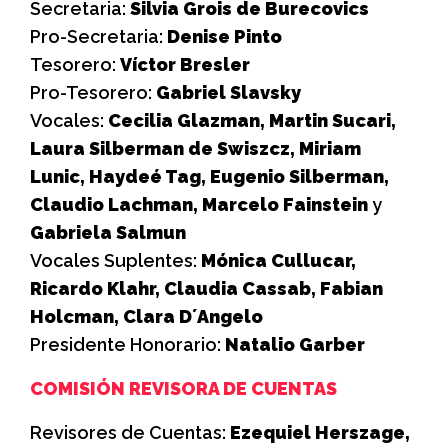
Secretaria:
Silvia Grois de Burecovics
Pro-Secretaria:
Denise Pinto
Tesorero:
Víctor Bresler
Pro-Tesorero:
Gabriel Slavsky
Vocales:
Cecilia Glazman,
Martin Sucari,
Laura Silberman de Swiszcz,
Miriam
Lunic,
Haydeé Tag,
Eugenio Silberman,
Claudio Lachman,
Marcelo Fainstein
y
Gabriela Salmun
Vocales Suplentes:
Mónica Cullucar,
Ricardo Klahr,
Claudia Cassab,
Fabian
Holcman,
Clara D´Angelo
Presidente Honorario:
Natalio Garber
COMISIÓN REVISORA DE CUENTAS
Revisores de Cuentas:
Ezequiel Herszage,