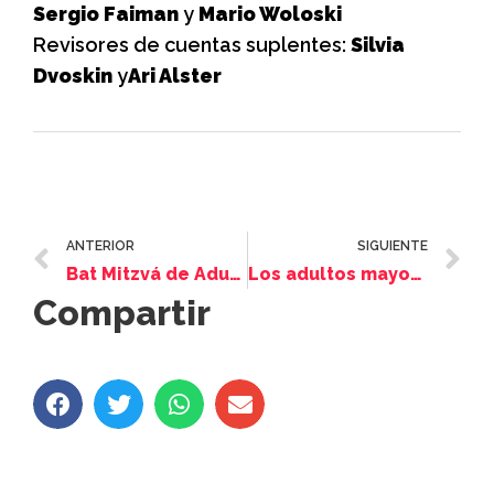
Sergio Faiman
y
Mario Woloski
Revisores de cuentas suplentes:
Silvia
Dvoskin
y
Ari Alster
ANTERIOR
SIGUIENTE
Bat Mitzvá de Adultas. Una búsqueda de crecimiento espiritual
Los adultos mayores de Amijai participaron de Usina Senior
Compartir