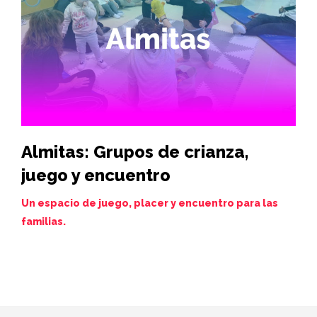
Almitas: Grupos de crianza,
Hi
juego y encuentro
vi
de
Un espacio de juego, placer y encuentro para las
familias.
Juev