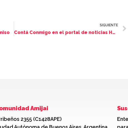
SIGUIENTE
miso
Contá Conmigo en el portal de noticias Hoy Día Córdoba
omunidad Amijai
Sus
rribeños 2355 (C1428APE)
Ente
iudad Autónoma de Buenos Aires, Argentina
para