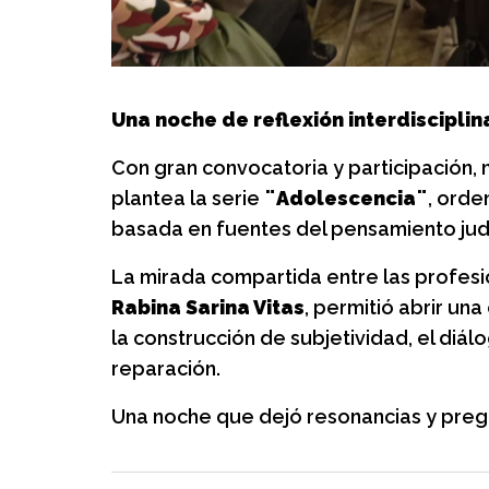
Almitas: Grup
crianza, juego
Un espacio de juego, 
para las familias.
Una noche de reflexión interdisciplina
Con gran convocatoria y participación,
plantea la serie
¨Adolescencia¨
, orde
basada en fuentes del pensamiento jud
La mirada compartida entre las profes
Rabina Sarina Vitas
, permitió abrir un
la construcción de subjetividad, el diálog
reparación.
Una noche que dejó resonancias y preg