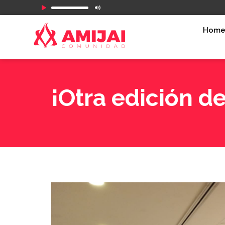
Reproductor
de
Hom
audio
¡Otra edición de