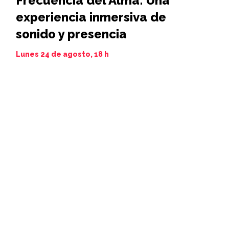
Frecuencia del Alma: Una
Iamim N
experiencia inmersiva de
11 al 21 de 
sonido y presencia
Lunes 24 de agosto, 18 h