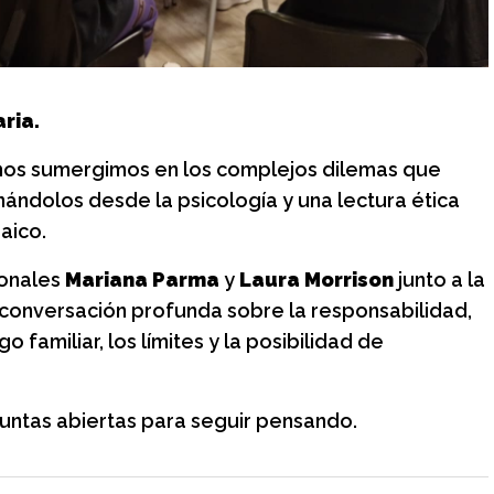
os de
Historias entre
 y encuentro
bambalinas: La vida, los
secretos y la magia
placer y encuentro
detrás del Teatro Colón
ria.
Jueves 6 de agosto, 18 h
 nos sumergimos en los complejos dilemas que
nándolos desde la psicología y una lectura ética
aico.
ionales
Mariana Parma
y
Laura Morrison
junto a la
a conversación profunda sobre la responsabilidad,
o familiar, los límites y la posibilidad de
untas abiertas para seguir pensando.