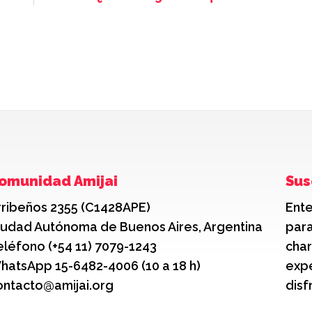
omunidad Amijai
Sus
rribeños 2355 (C1428APE)
Ente
iudad Autónoma de Buenos Aires, Argentina
para
eléfono (+54 11) 7079-1243
char
hatsApp 15-6482-4006 (10 a 18 h)
expe
ontacto@amijai.org
disf