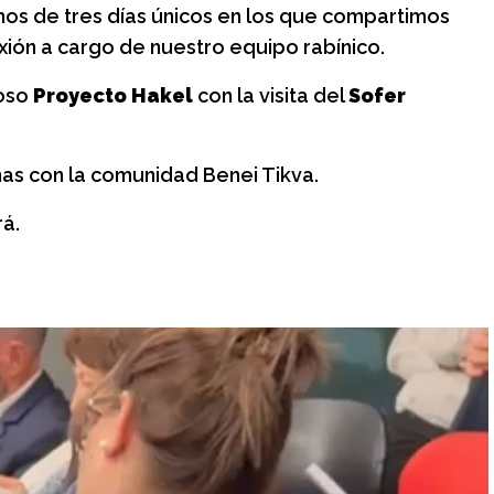
os de
Historias entre
amos de tres días únicos en los que compartimos
 y encuentro
bambalinas: La vida, los
xión a cargo de nuestro equipo rabínico.
secretos y la magia
placer y encuentro
oso
Proyecto Hakel
con la visita del
Sofer
detrás del Teatro Colón
Jueves 6 de agosto, 18 h
as con la comunidad Benei Tikva.
rá.