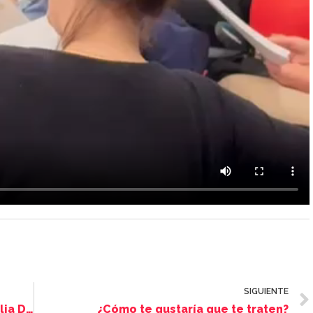
SIGUIENTE
Charlamos de antisemitismo con Cecilia Denot (@gordameir)
¿Cómo te gustaría que te traten?