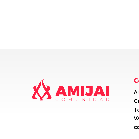
C
A
C
T
W
c