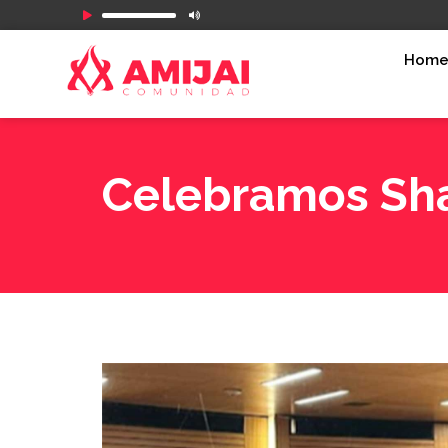
Reproductor
de
Hom
audio
Celebramos Sh