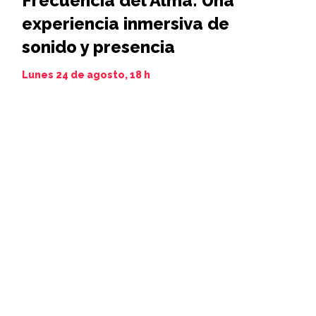
Frecuencia del Alma: Una
Iamim N
experiencia inmersiva de
11 al 21 de 
sonido y presencia
Lunes 24 de agosto, 18 h