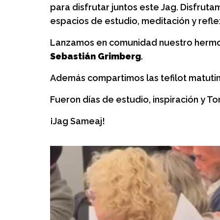
Almitas: Grup
para disfrutar juntos este Jag. Disfrut
crianza, juego
espacios de estudio, meditación y refle
Un espacio de juego, 
Lanzamos en comunidad nuestro herm
para las familias.
Sebastián Grimberg
.
Además compartimos las tefilot matutin
Fueron días de estudio, inspiración y To
¡Jag Sameaj!