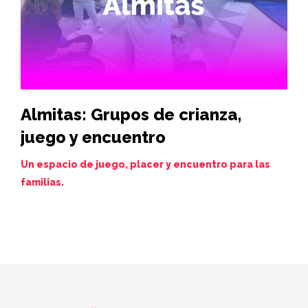
Almitas: Grupos de crianza,
Hi
juego y encuentro
vi
de
Un espacio de juego, placer y encuentro para las
familias.
Juev