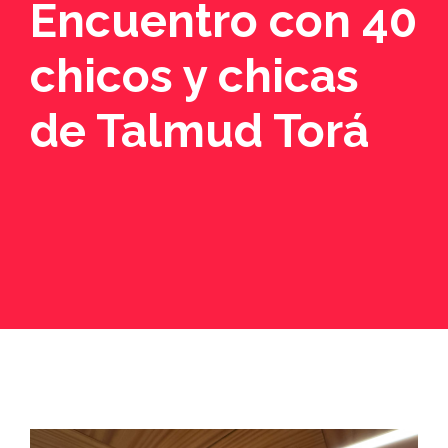
Encuentro con 40
chicos y chicas
de Talmud Torá