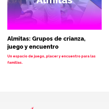
Almitas: Grupos de crianza,
Hi
juego y encuentro
vi
de
Un espacio de juego, placer y encuentro para las
familias.
Juev