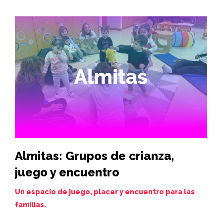
Almitas: Grupos de crianza,
Hi
juego y encuentro
vi
de
Un espacio de juego, placer y encuentro para las
familias.
Juev