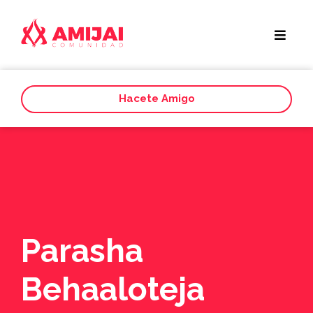
Hacete Amigo
Parasha
Behaaloteja