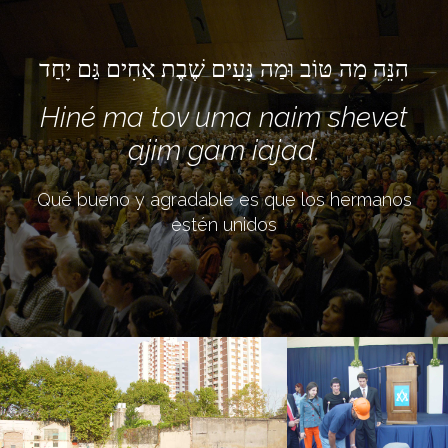
הִנֵּה מַה טּוֹב וּמַה נָּעִים שֶׁבֶת אַחִים גַּם יָחַד
Hiné ma tov uma naim shevet
ajim gam iajad.
Qué bueno y agradable es que los hermanos
estén unidos