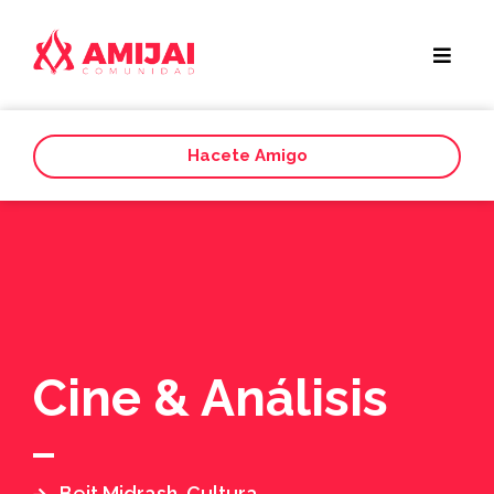
Hacete Amigo
Cine & Análisis
Beit Midrash
,
Cultura