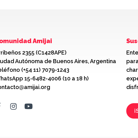
omunidad Amijai
Sus
rribeños 2355 (C1428APE)
Ente
iudad Autónoma de Buenos Aires, Argentina
para
eléfono (+54 11) 7079-1243
char
hatsApp 15-6482-4006 (10 a 18 h)
expe
ontacto@amijai.org
disf
¡