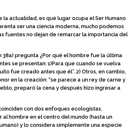
os de
Historias entre
 y encuentro
bambalinas: La vida, los
secretos y la magia
 la actualidad, es qué lugar ocupa el Ser Humano
placer y encuentro
aparenta ser una ciencia moderna, mucho podemos
detrás del Teatro Colón
as fuentes no dejan de remarcar la importancia del
Jueves 6 de agosto, 18 h
 38a) pregunta ¿Por qué el hombre fue la última
entes se presentan: 1)Para que cuando se vuelva
to fue creado antes que él”. 2) Otros, en cambio,
onor en la creación: “se parece a un rey de carne y
eblo, preparó la cena y después hizo ingresar a
 coinciden con dos enfoques ecologistas.
r al hombre en el centro del mundo (hasta un
humano) y lo considera simplemente una especie