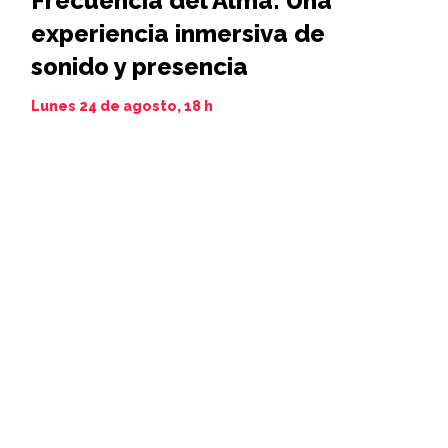
Frecuencia del Alma: Una
Iamim N
experiencia inmersiva de
11 al 21 de 
sonido y presencia
Lunes 24 de agosto, 18 h