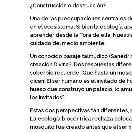
Almitas: Grup
¿Construcción o destrucción?
crianza, juego
Una de las preocupaciones centrales de
Un espacio de juego, 
en el ecosistema. Si bien la ecología 
para las familias.
aprender desde la Torá de ella. Nuestr
cuidado del medio ambiente.
Un conocido pasaje talmúdico (Sanedrín
creación Divina?. Dos respuestas difer
soberbio recuerde “Que hasta un mosqui
dicen: El ser humano es el invitado de h
hueso que construyó un palacio, lo amu
los invitados”.
Estas dos perspectivas tan diferentes,
La ecología biocéntrica rechaza coloca
mosquito fue creado antes que el ser 