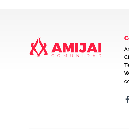
C
A
C
T
W
c