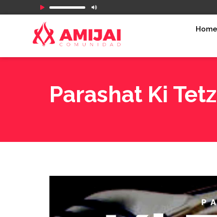
Reproductor
de
Hom
audio
Parashat Ki Tet