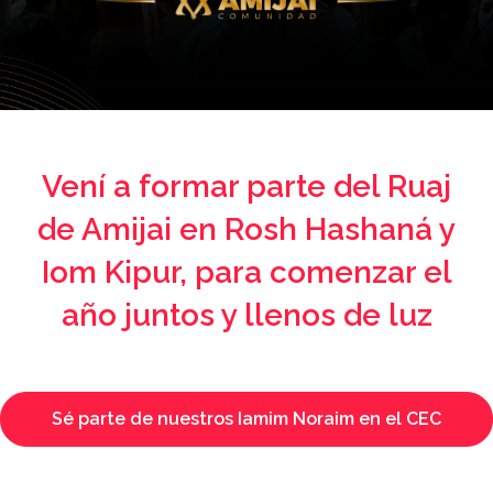
Vení a formar parte del Ruaj
de Amijai en Rosh Hashaná y
Iom Kipur, para comenzar el
año juntos y llenos de luz
Sé parte de nuestros Iamim Noraim en el CEC