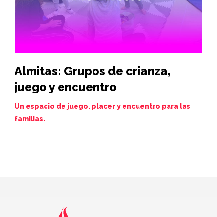
Almitas: Grupos de crianza,
Hi
juego y encuentro
vi
de
Un espacio de juego, placer y encuentro para las
familias.
Juev