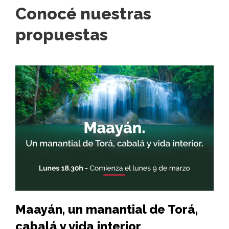
Conocé nuestras
propuestas
Maayán, un manantial de Torá,
Hi
cabalá y vida interior
vi