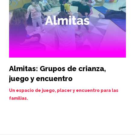
Almitas: Grupos de crianza,
Hi
juego y encuentro
vi
de
Un espacio de juego, placer y encuentro para las
familias.
Juev