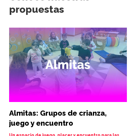
propuestas
Almitas: Grupos de crianza,
Hi
juego y encuentro
vi
de
Un espacio de juego, placer y encuentro para las