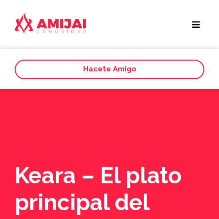
Hacete Amigo
Keara – El plato
principal del