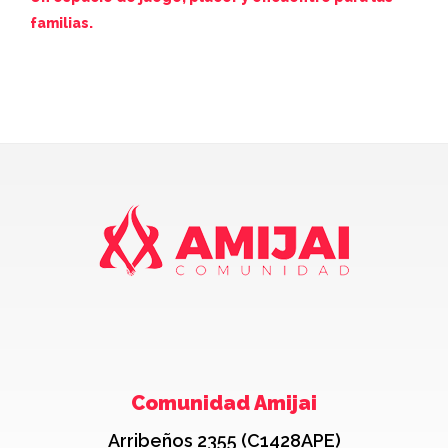
familias.
Juev
Comunidad Amijai
Arribeños 2355 (C1428APE)