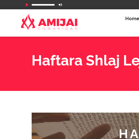
Reproductor
de
Hom
audio
Haftara Shlaj Le