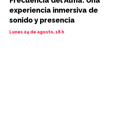
Frecuencia del Alma: Una
Iamim N
experiencia inmersiva de
11 al 21 de 
sonido y presencia
Lunes 24 de agosto, 18 h