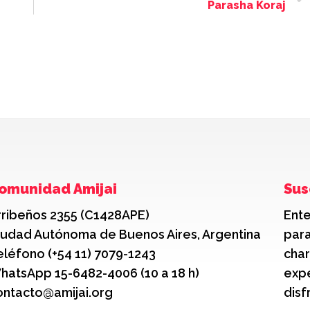
Parasha Koraj
omunidad Amijai
Sus
rribeños 2355 (C1428APE)
Ente
iudad Autónoma de Buenos Aires, Argentina
para
eléfono (+54 11) 7079-1243
char
hatsApp 15-6482-4006 (10 a 18 h)
expe
ontacto@amijai.org
disf