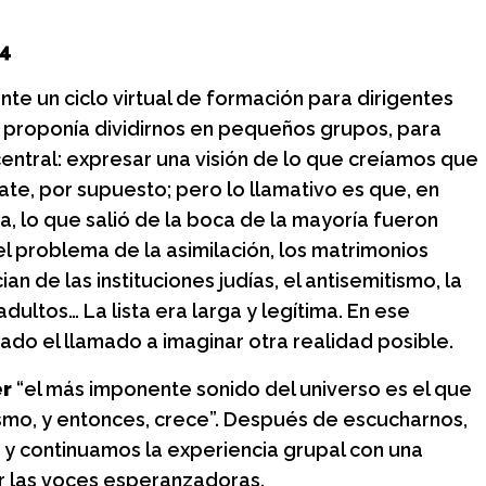
os de
Historias entre
 y encuentro
bambalinas: La vida, los
24
secretos y la magia
placer y encuentro
e un ciclo virtual de formación para dirigentes
detrás del Teatro Colón
 proponía dividirnos en pequeños grupos, para
Jueves 6 de agosto, 18 h
entral: expresar una visión de lo que creíamos que
ate, por supuesto; pero lo llamativo es que, en
, lo que salió de la boca de la mayoría fueron
 problema de la asimilación, los matrimonios
an de las instituciones judías, el antisemitismo, la
ultos… La lista era larga y legítima. En ese
do el llamado a imaginar otra realidad posible.
er
“el más imponente sonido del universo es el que
smo, y entonces, crece”. Después de escucharnos,
y continuamos la experiencia grupal con una
r las voces esperanzadoras.