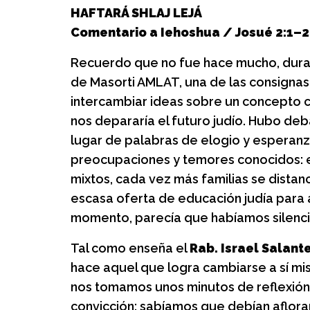
Almitas: Grup
HAFTARÁ SHLAJ LEJÁ
crianza, juego
Comentario a Iehoshua / Josué 2:1–
Un espacio de juego, 
Recuerdo que no fue hace mucho, durant
para las familias.
de Masorti AMLAT, una de las consignas
intercambiar ideas sobre un concepto c
nos depararía el futuro judío. Hubo deb
lugar de palabras de elogio y esperanza
preocupaciones y temores conocidos: el
mixtos, cada vez más familias se distanci
escasa oferta de educación judía para ad
momento, parecía que habíamos silencia
Tal como enseña el
Rab. Israel Salant
hace aquel que logra cambiarse a sí mi
nos tomamos unos minutos de reflexión 
convicción: sabíamos que debían aflora