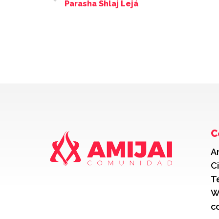
Parasha Shlaj Lejá
C
A
C
T
W
c