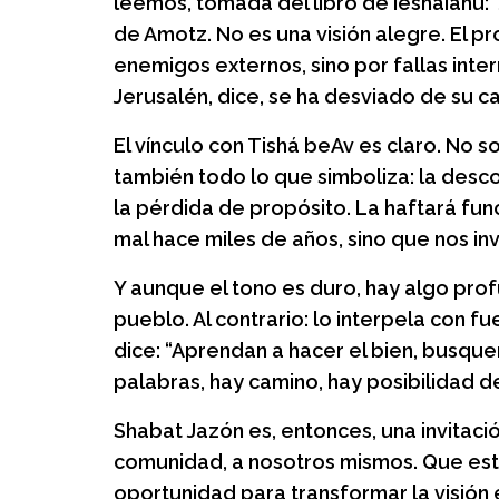
Almitas: Grup
leemos, tomada del libro de Ieshaiahu: “
crianza, juego
de Amotz. No es una visión alegre. El p
enemigos externos, sino por fallas interna
Un espacio de juego, 
Jerusalén, dice, se ha desviado de su c
para las familias.
El vínculo con Tishá beAv es claro. No s
también todo lo que simboliza: la descon
la pérdida de propósito. La haftará fun
mal hace miles de años, sino que nos i
Y aunque el tono es duro, hay algo pro
pueblo. Al contrario: lo interpela con 
dice: “Aprendan a hacer el bien, busquen 
palabras, hay camino, hay posibilidad d
Shabat Jazón es, entonces, una invitación
comunidad, a nosotros mismos. Que este
oportunidad para transformar la visión 