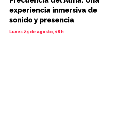
Frecuencia del Alma: Una
Iamim N
experiencia inmersiva de
11 al 21 de 
sonido y presencia
Lunes 24 de agosto, 18 h