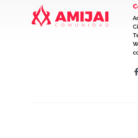
C
A
C
T
W
c