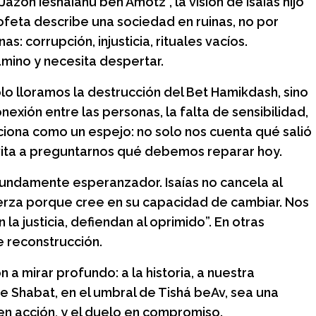
os de
Historias entre
Jazón Ieshaiahu ben Amotz”, la visión de Isaías hijo
 y encuentro
bambalinas: La vida, los
rofeta describe una sociedad en ruinas, no por
s: corrupción, injusticia, rituales vacíos.
secretos y la magia
placer y encuentro
amino y necesita despertar.
detrás del Teatro Colón
olo lloramos la destrucción del Bet Hamikdash, sino
Jueves 6 de agosto, 18 h
exión entre las personas, la falta de sensibilidad,
ciona como un espejo: no solo nos cuenta qué salió
nvita a preguntarnos qué debemos reparar hoy.
fundamente esperanzador. Isaías no cancela al
fuerza porque cree en su capacidad de cambiar. Nos
la justicia, defiendan al oprimido”. En otras
e reconstrucción.
 a mirar profundo: a la historia, a nuestra
 Shabat, en el umbral de Tishá beAv, sea una
en acción, y el duelo en compromiso.