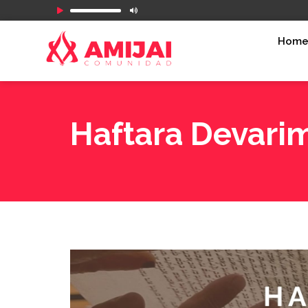
Reproductor
de
Hom
audio
Haftara Devari